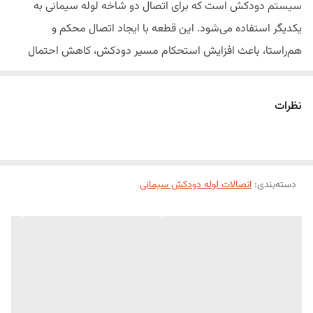
سیستم دودکش است که برای اتصال دو شاخه لوله سیمانی به
یکدیگر استفاده می‌شود. این قطعه با ایجاد اتصال محکم و
هم‌راستا، باعث افزایش استحکام مسیر دودکش، کاهش احتمال
نشت دود و بهبود عملکرد سیستم تخلیه گازهای حاصل از احتراق
می‌شود.
نظرات
بوشن‌های دودکش سیمانی از سیمان باکیفیت و الیاف تقویت‌کننده
تولید می‌شوند و به دلیل مقاومت بالا در برابر حرارت، رطوبت، شرایط
جوی و خوردگی، انتخابی مناسب برای انواع ساختمان‌های مسکونی،
دسته‌بندی
:
اتصالات لوله دودکش سیمانی
تجاری و صنعتی هستند.
در ایرانیت خاتم، بوشن لوله دودکش سیمانی در دو مدل گرد و کتابی
عرضه می‌شود:
بوشن لوله دودکش سیمانی گرد:
قطر ۱۰ سانتی‌متر