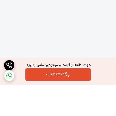
چرا بوشن لوله دودکش سیمانی انتخاب مناسبی است؟
در اجرای استاندارد سیستم دودکش، استفاده از اتصال مناسب
اهمیت بسیار زیادی دارد. بوشن سیمانی با ایجاد اتصال دقیق بین
لوله‌ها، باعث افزایش ایمنی، کاهش احتمال نشت دود و افزایش
دوام کل سیستم می‌شود.
مقاومت بالا در برابر حرارت، رطوبت، شرایط آب‌وهوایی، نصب آسان و
سازگاری کامل با لوله‌های دودکش سیمانی، از مهم‌ترین ویژگی‌هایی
جهت اطلاع از قیمت و موجودی تماس بگیرید.
هستند که این محصول را به انتخابی مناسب برای پروژه‌های
02166641404
ساختمانی تبدیل کرده‌اند.
مزایای بوشن لوله دودکش سیمانی
اتصال محکم و ایمن
باعث ایجاد اتصال استاندارد و مقاوم بین دو شاخه لوله دودکش