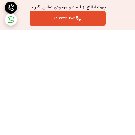
و در برابر دمای بالا عملکرد مناسبی دارد.
جهت اطلاع از قیمت و موجودی تماس بگیرید.
02166641404
دوام و طول عمر زیاد
ساختار مقاوم سیمانی باعث می‌شود لوله در برابر فرسایش، رطوبت و
عوامل محیطی دوام بالایی داشته باشد.
مقاومت در برابر شرایط جوی
لوله دودکش سیمانی برای استفاده در فضای باز مناسب بوده و در
برابر بارندگی، نور خورشید، باد و تغییرات دمایی مقاومت خوبی دارد.
برگشت به بالا
عبور روان دود
طراحی گرد و سطح داخلی مناسب، باعث بهبود جریان دود و کاهش
افت فشار در مسیر دودکش می‌شود.
نصب آسان
ارسال سریع به سراسر کشور
پشتیبانی بعد از خرید