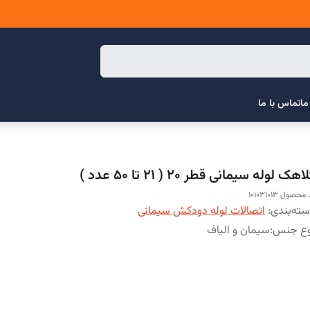
ما
تماس با ما
اهک لوله سیمانی قطر 20 ( 21 تا 50 عدد )
محصول 101031013
ته‌بندی
:
اتصالات لوله دودکش سیمانی
وع جنس
:
سیمان و الیاف