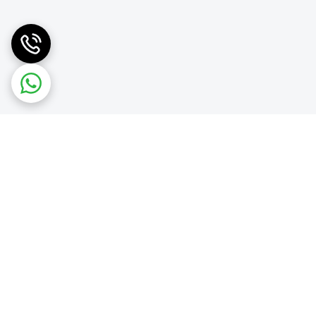
فظت از مسیر خروج دود داشته باشند. انتخاب قطر
 و مانع خروج صحیح دود نشود.
این کلاهک‌ها از
 محافظت از دهانه دودکش، باعث حفظ جریان