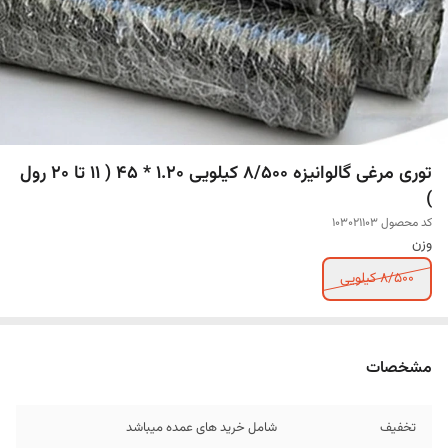
توری مرغی گالوانیزه 8/500 کیلویی 1.20 * 45 ( 11 تا 20 رول
)
کد محصول 103021103
وزن
8/500 کیلویی
مشخصات
تخفیف
شامل خرید های عمده میباشد