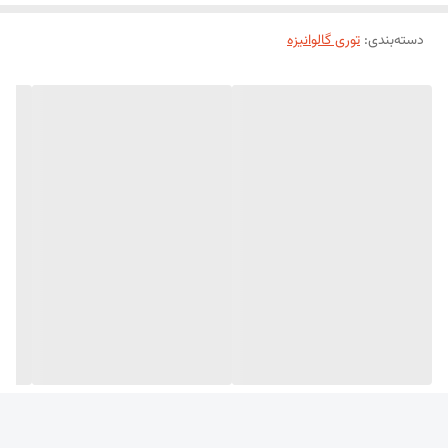
شود که ضخامت آن نسبت به توری های دیگر کمتر نیز می باشد.
دسته‌بندی
:
توری گالوانیزه
توری گالوانیزه در صنعت تولید توری دارای 3 نوع می باشد که هرکدام از آنها
کاربردهای مختلفی در مصارف مختلف دارد.
گالوانیزه توری مرغی، توری فرنگی و توری حصاری.