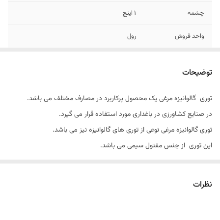
چشمه
1 اینچ
واحد فروش
رول
ضخامت
0.36 میلی متر
توضیحات
توری گالوانیزه مرغی یک محصول پرکاربرد در مصارف مختلف می باشد.
در صنایع کشاورزی در باغداری مورد استفاده قرار می گیرد.
توری گالوانیزه مرغی نوعی از توری های گالوانیزه نیز می باشد.
این توری از جنس مفتول سیمی می باشد.
عرض یا ارتفاع توری های مرغی 120 سانتی متر و طول آن که همان رول توری
مرغی می باشد 45 متر است.
نظرات
چشمه در توری مرغی 3.4 اینچ است.
ضخامت مفتول سیمی در توری های مرغی معمولا 0.4 میلیمتر محاسبه می