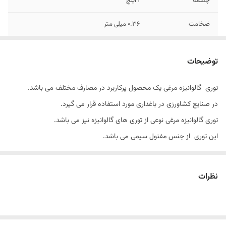
چشمه
1 اینچ
ضخامت
0.36 میلی متر
توضیحات
توری گالوانیزه مرغی یک محصول پرکاربرد در مصارف مختلف می باشد.
در صنایع کشاورزی در باغداری مورد استفاده قرار می گیرد.
توری گالوانیزه مرغی نوعی از توری های گالوانیزه نیز می باشد.
این توری از جنس مفتول سیمی می باشد.
عرض یا ارتفاع توری های مرغی 120 سانتی متر و طول آن که همان رول توری
مرغی می باشد 45 متر است.
نظرات
چشمه در توری مرغی 3.4 اینچ است.
ضخامت مفتول سیمی در توری های مرغی معمولا 0.4 میلیمتر محاسبه می
شود که ضخامت آن نسبت به توری های دیگر کمتر نیز می باشد.