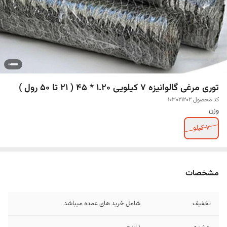
توری مرغی گالوانیزه 7 کیلویی 1.20 * 45 ( 21 تا 50 رول )
کد محصول 103021202
وزن
7 کیلو
مشخصات
تخفیف
شامل خرید های عمده میباشد