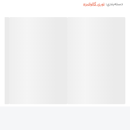
دسته‌بندی
:
توری گالوانیزه
توری گالوانیزه در صنعت تولید توری دارای 3 نوع می باشد که هرکدام از آنها
کاربردهای مختلفی در مصارف مختلف دارد.
گالوانیزه توری مرغی، توری فرنگی و توری حصاری.